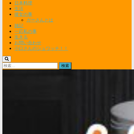
日本料理
生活
彼女の事
ガーさんとは
雑記
一応私の事
生きる
お問い合わせ
小口さんのシュワッチ！！
検
索: