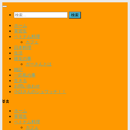
コ
ン
検
テ
索:
ン
ホーム
ツ
実習生
へ
ベトナム料理
ス
カフェ
キ
日本料理
ッ
生活
プ
彼女の事
ガーさんとは
雑記
一応私の事
生きる
お問い合わせ
小口さんのシュワッチ！！
ホーム
実習生
ベトナム料理
カフェ