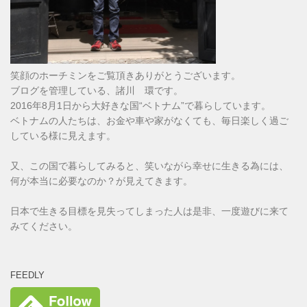
笑顔のホーチミンをご覧頂きありがとうございます。
ブログを管理している、諸川 環です。
2016年8月1日から大好きな国“ベトナム”で暮らしています。
ベトナムの人たちは、お金や車や家がなくても、毎日楽しく過ご
している様に見えます。
又、この国で暮らしてみると、笑いながら幸せに生きる為には、
何が本当に必要なのか？が見えてきます。
日本で生きる目標を見失ってしまった人は是非、一度遊びに来て
みてください。
FEEDLY