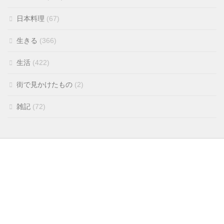
日本料理
(67)
生きる
(366)
生活
(422)
街で見かけたもの
(2)
雑記
(72)