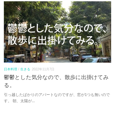
日本料理
/
生きる
2022年11月7日
鬱鬱とした気分なので、散歩に出掛けてみ
る。
引っ越したばかりのアパートなのですが、窓が1つも無いので
す。 朝、太陽が...