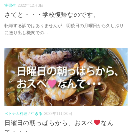
実習生
2022年12月3日
さてと・・・学校復帰なのです。
転職する訳ではありませんが、明後日の月曜日から久しぶり
に送り出し機関での...
ベトナム料理
/
生きる
2022年11月20日
日曜日の朝っぱらから、おスペ
なん
て・・・