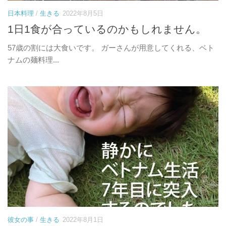
日本料理
/
生きる
2022年8月5日
1日1食が合っているのかもしれません。
57歳の割には大食いです。 ガーさんが用意してくれる、ベト
ナムの麺料理...
彼女の事
/
生きる
2022年8月1日