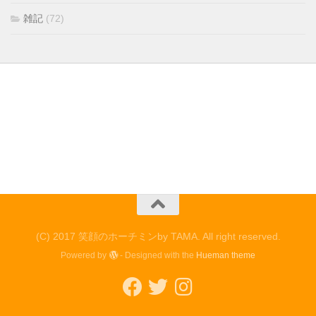
雑記
(72)
(C) 2017 笑顔のホーチミンby TAMA. All right reserved.
Powered by
- Designed with the
Hueman theme