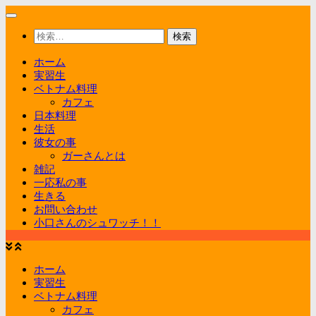
コ
ン
検
テ
索:
ン
ホーム
ツ
実習生
へ
ベトナム料理
ス
カフェ
キ
日本料理
ッ
生活
プ
彼女の事
ガーさんとは
雑記
一応私の事
生きる
お問い合わせ
小口さんのシュワッチ！！
ホーム
実習生
ベトナム料理
カフェ