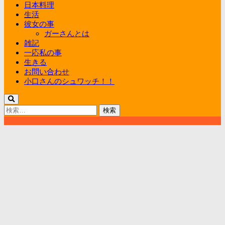
日本料理
生活
彼女の事
ガーさんとは
雑記
一応私の事
生きる
お問い合わせ
小口さんのシュワッチ！！
検
索: