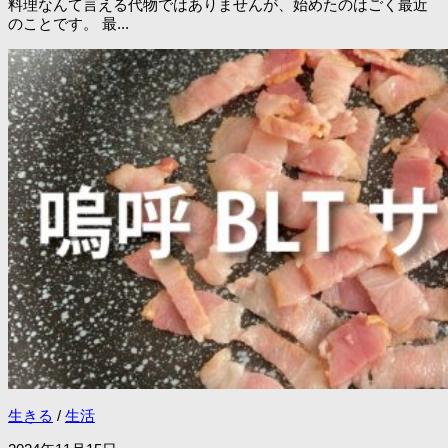
料理なんて言える代物ではありませんが、始めたのはごく最近
のことです。 最...
生きる
/
生活