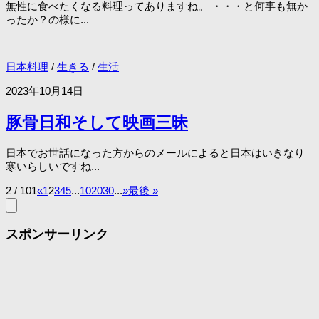
無性に食べたくなる料理ってありますね。 ・・・と何事も無か
ったか？の様に...
日本料理
/
生きる
/
生活
2023年10月14日
豚骨日和そして映画三昧
日本でお世話になった方からのメールによると日本はいきなり
寒いらしいですね...
2 / 101
«
1
2
3
4
5
...
10
20
30
...
»
最後 »
スポンサーリンク